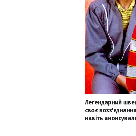
Легендарний швед
своє возз'єднання
навіть анонсували