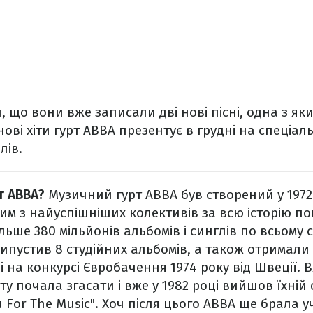
що вони вже записали дві нові пісні, одна з яких
 нові хіти гурт ABBA презентує в грудні на спеціа
лів.
т ABBA?
Музичний гурт ABBA був створений у 1972
им з найуспішніших колективів за всю історію по
ьше 380 мільйонів альбомів і синглів по всьому св
випустив 8 студійних альбомів, а також отримали
 на конкурсі Євробачення 1974 року від Швеції.
В
ту почала згасати і вже у 1982 році вийшов їхні
 For The Music". Хоч після цього ABBA ще брала у