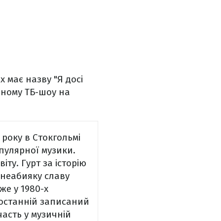
 має назву "Я досі
льному ТБ-шоу на
 року в Стокгольмі
пулярної музики.
іту. Гурт за історію
 неабияку славу
же у 1980-х
й останній записаний
часть у музичній