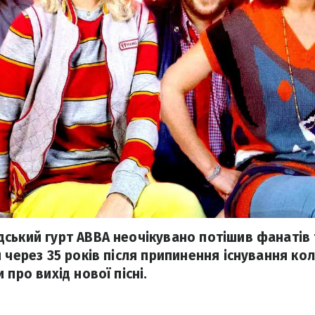
ський гурт ABBA неочікувано потішив фанатів 
 через 35 років після припинення існування ко
 про вихід нової пісні.