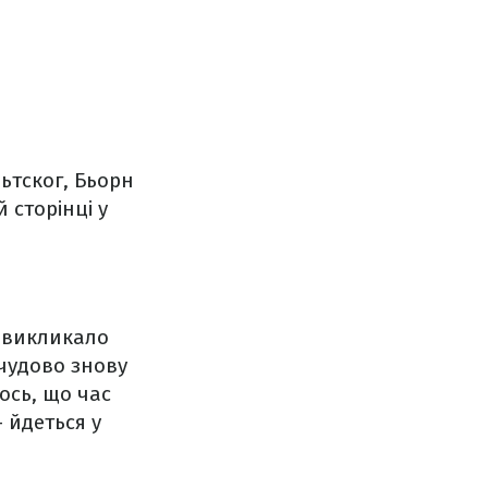
ьтског, Бьорн
 сторінці у
 викликало
 чудово знову
ось, що час
 йдеться у