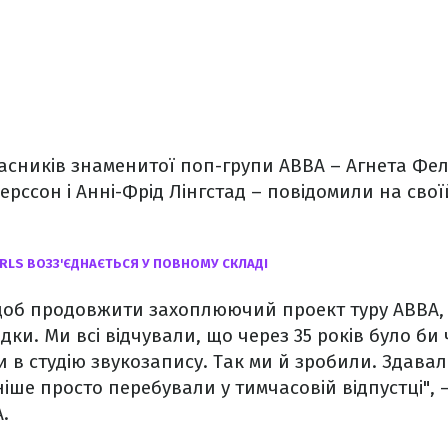
асників знаменитої поп-групи ABBA – Агнета Фел
ерссон і Анні-Фрід Лінгстад – повідомили на своїй
IRLS ВОЗЗ'ЄДНАЄТЬСЯ У ПОВНОМУ СКЛАДІ
 щоб продовжити захоплюючий проект туру ABBA,
дки. Ми всі відчували, що через 35 років було би
и в студію звукозапису. Так ми й зробили. Здавал
іше просто перебували у тимчасовій відпустці", –
.