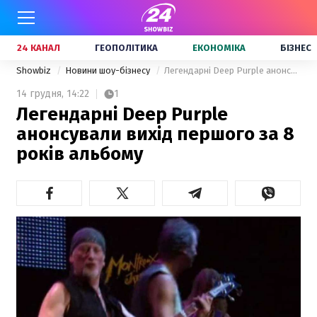
24 КАНАЛ
ГЕОПОЛІТИКА
ЕКОНОМІКА
БІЗНЕС
Showbiz
Новини шоу-бізнесу
Легендарні Deep Purple анонсували вихід першого за 8 років альбому
14 грудня,
14:22
1
Легендарні Deep Purple
анонсували вихід першого за 8
років альбому