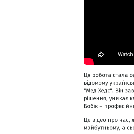
Ця робота стала о
відомому українсь
"Мед Хедс". Він з
рішення, уникає к
Бобік – професійни
Це відео про час, 
майбутньому, а сь