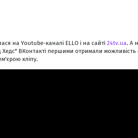
лася на Youtube-каналі ELLO і на сайті
24tv.ua
. А
 Хедс" ВКонтакті першими отримали можливість
м'єрою кліпу.