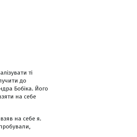
алізувати ті
алучити до
ндра Бобіка. Його
взяти на себе
взяв на себе я.
 пробували,