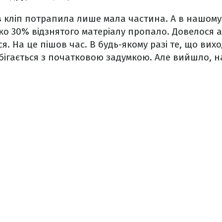
 в кліп потрапила лише мала частина. А в нашому
ко 30% відзнятого матеріалу пропало. Довелося а
. На це пішов час. В будь-якому разі те, що вихо
бігається з початковою задумкою. Але вийшло, н