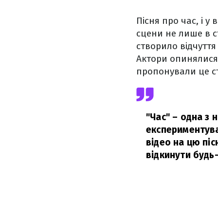
Пісня про час, і у
сцени не лише в ст
створило відчуття 
Актори опинялися в
пропонували це с
"Час" – одна з 
експериментува
відео на цю пі
відкинути будь