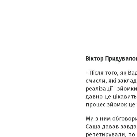
Віктор Придувало
- Після того, як В
смисли, які заклад
реалізації і зйомк
давно це цікавить,
процес зйомок це 
Ми з ним обговорил
Саша давав завда
репетирували, по к