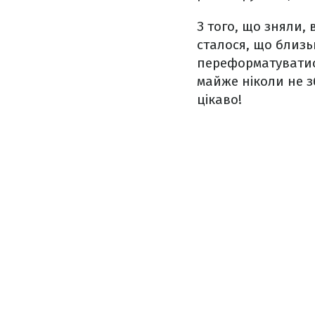
З того, що зняли,
сталося, що близь
переформатуватися
майже ніколи не з
цікаво!