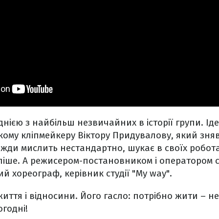
днією з найбільш незвичайних в історії групи. Ід
кому кліпмейкеру Віктору Придувалову, який зняв
авжди мислить нестандартно, шукає в своїх робот
ліше. А режисером-постановником і оператором 
й хореограф, керівник студії "My way".
життя і відносини. Його гасло: потрібно жити – н
огодні!