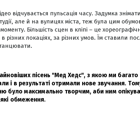
 відео відчувається пульсація часу. Задумка зніма
удії, але й на вулицях міста, теж була цим обумо
моменту. Більшість сцен в кліпі – це хореографічн
 різних локаціях, за різних умов. Їм ставили пос
танцювати.
найновіших пісень "Мед Хедс", з якою ми багато
ли і в результаті отримали нове звучання. Том
сню було максимально творчим, аби ним опікува
-які обмеження.