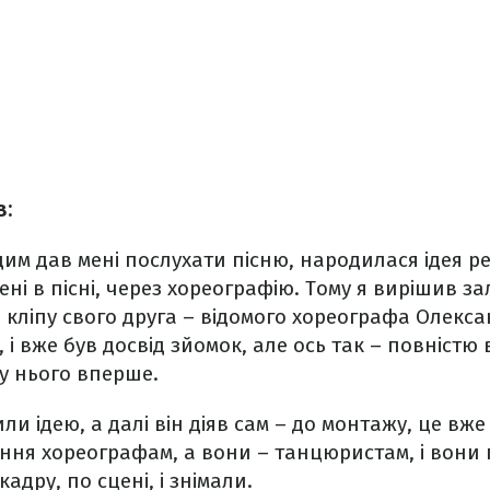
в:
адим дав мені послухати пісню, народилася ідея ре
ені в пісні, через хореографію. Тому я вирішив з
и кліпу свого друга – відомого хореографа Олекса
 і вже був досвід зйомок, але ось так – повністю 
у нього вперше.
и ідею, а далі він діяв сам – до монтажу, це вже 
ння хореографам, а вони – танцюристам, і вони
адру, по сцені, і знімали.