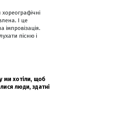
ти хореографічні
влена. І це
а імпровізація.
лухати пісню і
у ми хотіли, щоб
лися люди, здатні