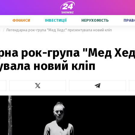
ФІНАНСИ
ІНВЕСТИЦІЇ
НЕРУХОМІСТЬ
ПРАВ
и
Легендарна рок-група "Мед Хедс" презентувала новий кліп
рна рок-група "Мед Хед
увала новий кліп