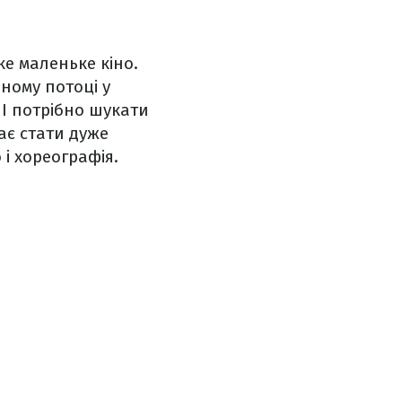
е маленьке кіно.
ному потоці у
І потрібно шукати
ає стати дуже
 і хореографія.