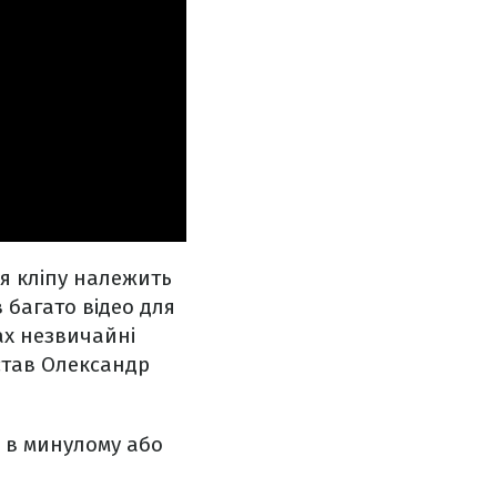
ея кліпу належить
 багато відео для
ах незвичайні
став Олександр
е в минулому або