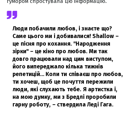
гумором спростувала цю інформацію.
Люди побачили любов, і знаєте що?
Саме цього ми і добивалися! Shallow –
це пісня про кохання. "Народження
зірки" – це кіно про любов. Ми так
довго працювали над цим виступом,
його випереджало кілька тижнів
репетицій… Коли ти співаєш про любов,
ти хочеш, щоб це почуття пережили
люди, які слухають тебе. Я артистка і,
на мою думку, ми з Бредлі проробили
гарну роботу,
– ствердила Леді Гага.