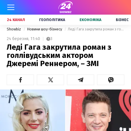
24 КАНАЛ
ГЕОПОЛІТИКА
ЕКОНОМІКА
БІЗНЕС
Showbiz
Новини шоу-бізнесу
Леді Гага закрутила роман з голлівудським актором Джеремі Реннером, – ЗМІ
24 березня,
11:40
3
Леді Гага закрутила роман з
голлівудським актором
Джеремі Реннером, – ЗМІ