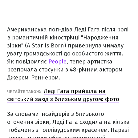
Американська поп-діва Леді Гага після ролі
в романтичній кінострічці "Народження
зірки" (A Star Is Born) привернула чималу
увагу громадськості до особистого життя.
Як повідомляє
People
, тепер артистка
розпочала стосунки з 48-річним актором
Джеремі Реннером.
Леді Гага прийшла на
ЧИТАЙТЕ ТАКОЖ:
світський захід з близьким другом: фото
За словами інсайдерів з близького
оточення зірки, Леді Гага сходила на кілька
побачень з голлівудським красенем. Наразі
представники обох знаменитостей