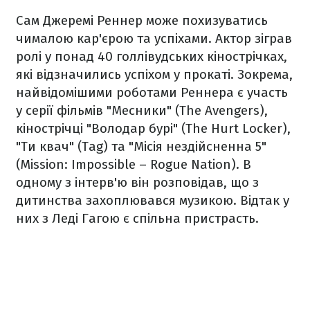
Сам Джеремі Реннер може похизуватись
чималою кар'єрою та успіхами. Актор зіграв
ролі у понад 40 голлівудських кінострічках,
які відзначились успіхом у прокаті. Зокрема,
найвідомішими роботами Реннера є участь
у серії фільмів "Месники" (The Avengers),
кінострічці "Володар бурі" (The Hurt Locker),
"Ти квач" (Tag) та "Місія нездійсненна 5"
(Mission: Impossible – Rogue Nation). В
одному з інтерв'ю він розповідав, що з
дитинства захоплювався музикою. Відтак у
них з Леді Гагою є спільна пристрасть.