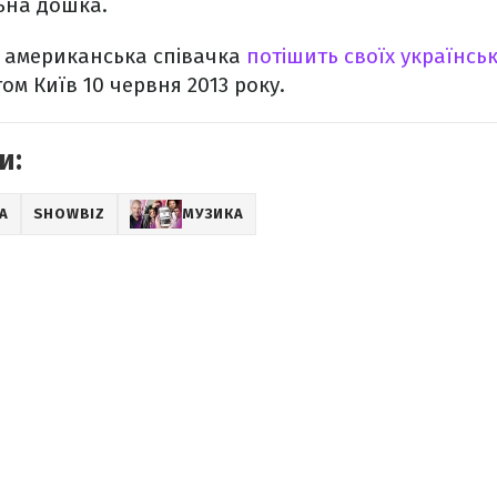
ьна дошка.
а американська співачка
потішить своїх українсь
том Київ 10 червня 2013 року.
и:
А
SHOWBIZ
МУЗИКА