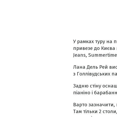
У рамках туру на п
привезе до Києва я
Jeans, Summertime
Лана Дель Рей вис
з Голлівудських па
Задню стіну оснащ
піаніно і барабанн
Варто зазначити, 
Там тільки 2 стол