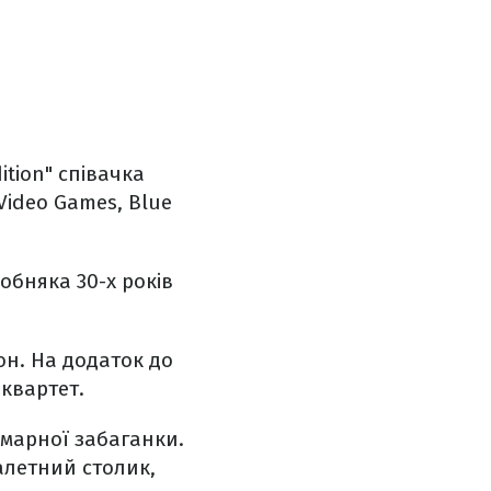
ition" співачка
 Video Games, Blue
обняка 30-х років
он. На додаток до
 квартет.
хмарної забаганки.
уалетний столик,