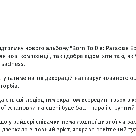
ідтримку нового альбому "Born To Die: Paradise Ed
к нові композиції, так і добре відомі хіти такі, як
 sadness.
тупатиме на тлі декорацій напівзруйнованого ос
горбів.
ають світлодіодним екраном всередині трьох вік
ої установки на сцені буде бас, гітара і струнний
що у райдері співачки нема жодної дивної чи за
и, дзеркало в повний зріст, яскраво освітлений т