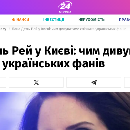
ФІНАНСИ
ІНВЕСТИЦІЇ
НЕРУХОМІСТЬ
ПРАВ
несу
Лана Дель Рей у Києві: чим дивуватиме співачка українських фанів
ь Рей у Києві: чим див
 українських фанів