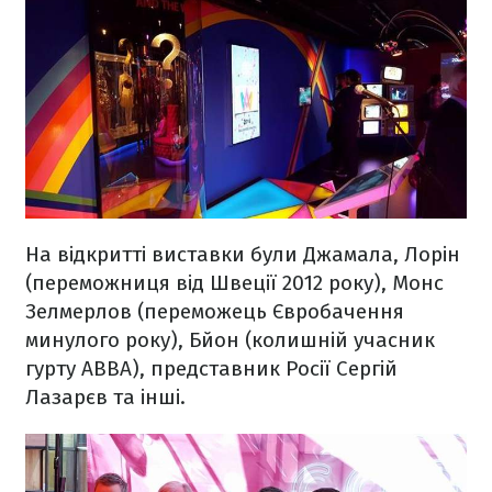
На відкритті виставки були Джамала, Лорін
(переможниця від Швеції 2012 року), Монс
Зелмерлов (переможець Євробачення
минулого року), Бйон (колишній учасник
гурту ABBA), представник Росії Сергій
Лазарєв та інші.