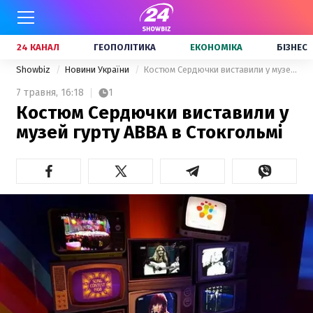
24 КАНАЛ
ГЕОПОЛІТИКА
ЕКОНОМІКА
БІЗНЕС
Showbiz
Новини України
Костюм Сердючки виставили у музей гурту ABBA в Стокгольмі
7 травня,
16:18
1
Костюм Сердючки виставили у
музей гурту ABBA в Стокгольмі