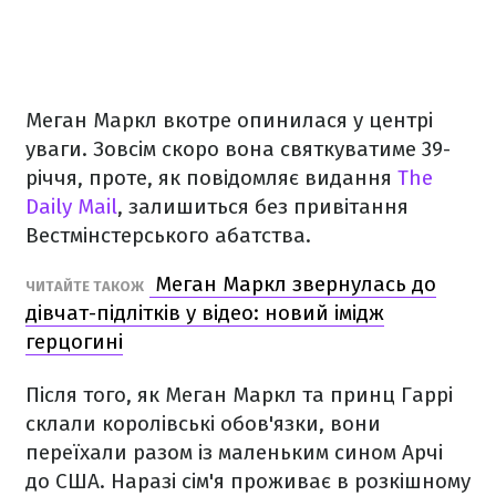
Меган Маркл вкотре опинилася у центрі
уваги. Зовсім скоро вона святкуватиме 39-
річчя, проте, як повідомляє видання
The
Daily Mail
, залишиться без привітання
Вестмінстерського абатства.
Меган Маркл звернулась до
ЧИТАЙТЕ ТАКОЖ
дівчат-підлітків у відео: новий імідж
герцогині
Після того, як Меган Маркл та принц Гаррі
склали королівські обов'язки, вони
переїхали разом із маленьким сином Арчі
до США. Наразі сім'я проживає в розкішному