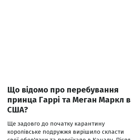
Що відомо про перебування
принца Гаррі та Меган Маркл в
США?
Ще задовго до початку карантину
королівське подружжя вирішило скласти
свої обов'язки та переїхало в Канаду. Після