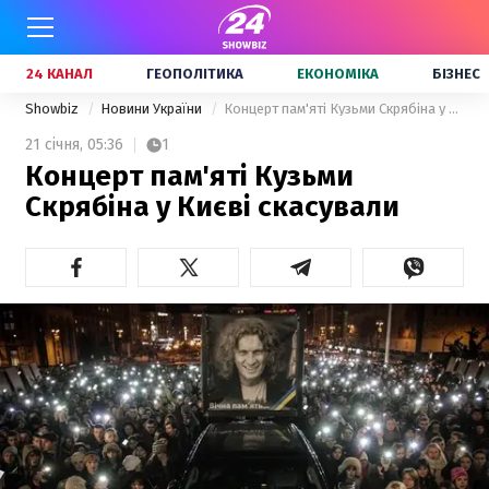
24 КАНАЛ
ГЕОПОЛІТИКА
ЕКОНОМІКА
БІЗНЕС
Showbiz
Новини України
Концерт пам'яті Кузьми Скрябіна у Києві скасували
21 січня,
05:36
1
Концерт пам'яті Кузьми
Скрябіна у Києві скасували