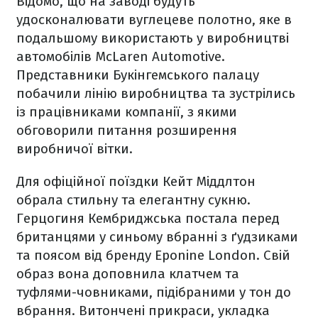
Відомо, що на заводі будуть
удосконалювати вуглецеве полотно, яке в
подальшому використають у виробництві
автомобілів McLaren Automotive.
Представники Букінгемського палацу
побачили лінію виробництва та зустрілись
із працівниками компанії, з якими
обговорили питання розширення
виробничої вітки.
Для офіційної поїздки Кейт Міддлтон
обрала стильну та елегантну сукню.
Герцогиня Кембриджська постала перед
британцями у синьому вбранні з ґудзиками
та поясом від бренду Eponine London. Свій
образ вона доповнила клатчем та
туфлями-човниками, підібраними у тон до
вбрання. Витончені прикраси, укладка