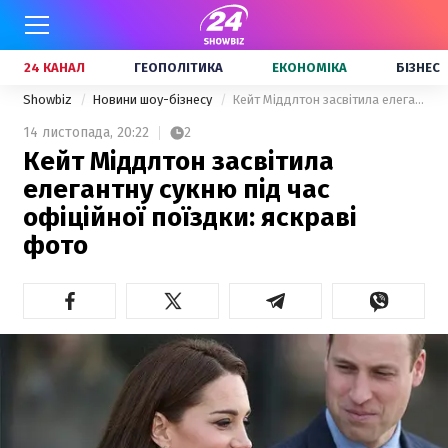
24 КАНАЛ
ГЕОПОЛІТИКА
ЕКОНОМІКА
БІЗНЕС
Showbiz
Новини шоу-бізнесу
Кейт Міддлтон засвітила елегантну сукню під час офіційної поїздки: яскраві фото
14 листопада,
20:22
2
Кейт Міддлтон засвітила
елегантну сукню під час
офіційної поїздки: яскраві
фото