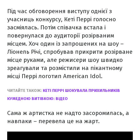
Під час обговорення виступу однієї з
учасниць конкурсу, Кеті Перрі голосно
засміялась. Потім співачка встала і
повернулася до аудиторії розірваним
місцем. Хоч один із запрошених на шоу –
Ліонель Річі, спробував прикрити розірване
місце руками, але режисери шоу швидко
зреагували та розмістили на пікантному
місці Перрі логотип American Idol.
ЧИТАЙТЕ ТАКОЖ:
КЕТІ ПЕРРІ ШОКУВАЛА ПРИХИЛЬНИКІВ
КУМЕДНОЮ ВИТІВКОЮ: ВІДЕО
Сама ж артистка не надто засоромилась, а
навпаки – перевела це на жарт.