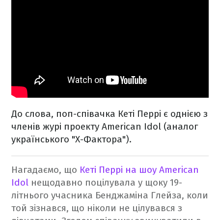
До слова, поп-співачка Кеті Перрі є однією з
членів журі проекту American Idol (аналог
українського "Х-Фактора").
Нагадаємо, що
Кеті Перрі на шоу American
Idol
нещодавно поцілувала у щоку 19-
літнього учасника Бенджаміна Глейза, коли
той зізнався, що ніколи не цілувався з