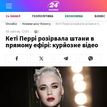
24 КАНАЛ
ГЕОПОЛІТИКА
ЕКОНОМІКА
БІЗНЕС
Showbiz
Новини шоу-бізнесу
Кеті Перрі розірвала штани в прямому ефірі: курйозне відео
18 квітня,
12:01
2
Кеті Перрі розірвала штани в
прямому ефірі: курйозне відео