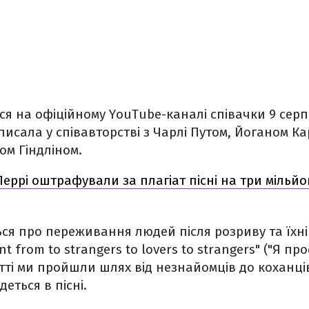
лося на офіційному YouTube-каналі співачки 9 сер
писала у співавторстві з Чарлі Путом, Йоганом Ка
м Гіндліном.
Перрі оштрафували за плагіат пісні на три мільйо
ся про переживання людей після розриву та їхні с
nt from to strangers to lovers to strangers" ("Я пр
тті ми пройшли шлях від незнайомців до коханців
деться в пісні.