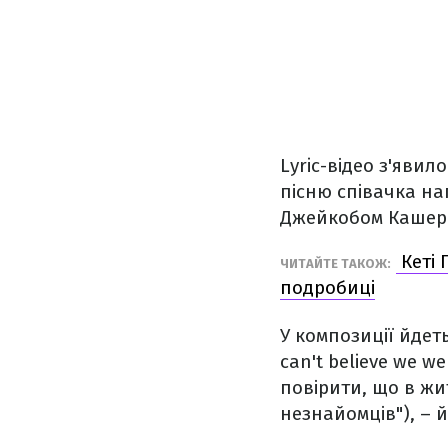
Lyric-відео з'яви
пісню співачка на
Джейкобом Кашеро
Кеті 
ЧИТАЙТЕ ТАКОЖ:
подробиці
У композиції йдеть
can't believe we we
повірити, що в жи
незнайомців"), – й