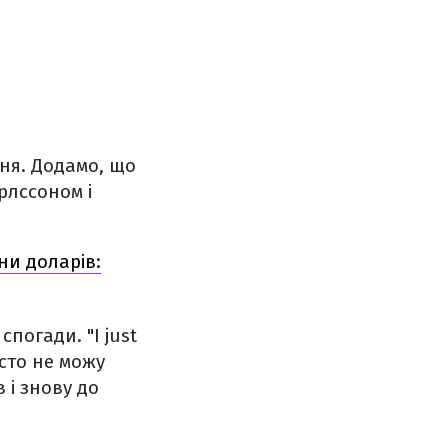
пня. Додамо, що
рлссоном і
ни доларів:
погади. "I just
осто не можу
 і знову до