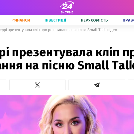
ФІНАНСИ
ІНВЕСТИЦІЇ
НЕРУХОМІСТЬ
ПРАВ
еррі презентувала кліп про розставання на пісню Small Talk: відео
рі презентувала кліп п
ння на пісню Small Talk