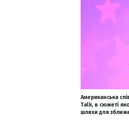
Американська спів
Talk, в сюжеті як
шляхи для зближ