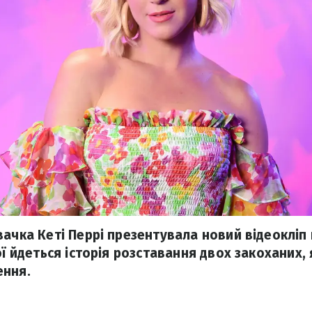
ачка Кеті Перрі презентувала новий відеокліп 
ої йдеться історія розставання двох закоханих,
ення.