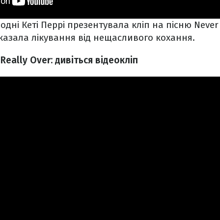
одні Кеті Перрі презентувала кліп на пісню Never 
казала лікування від нещасливого кохання.
 Really Over: дивіться відеокліп