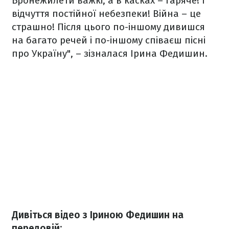
Бронежилети важкі, а в касках – гаряче! І
відчуття постійної небезпеки! Війна – це
страшно! Після цього по-іншому дивишся
на багато речей і по-іншому співаєш пісні
про Україну", – зізналася Ірина Федишин.
Дивіться відео з Іриною Федишин на
передовій: