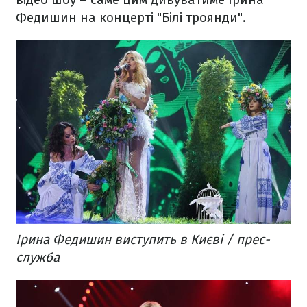
Федишин на концерті "Білі троянди".
Ірина Федишин виступить в Києві / прес-
служба