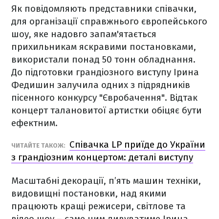
Як повідомляють представники співачки,
для організації справжнього європейського
шоу, яке надовго запам'ятається
прихильникам яскравими постановками,
використали понад 50 тонн обладнання.
До підготовки грандіозного виступу Ірина
Федишин залучила одних з підрядників
пісенного конкурсу "Євробачення". Відтак
концерт талановитої артистки обіцяє бути
ефектним.
Співачка LP приїде до України
ЧИТАЙТЕ ТАКОЖ:
з грандіозним концертом: деталі виступу
Масштабні декорації, п’ять машин техніки,
видовищні постановки, над якими
працюють кращі режисери, світлове та
відео шоу – саме цим дивуватиме Ірина