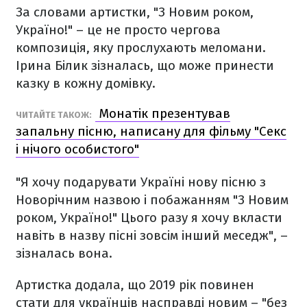
За словами артистки, "З Новим роком,
Україно!" – це не просто чергова
композиція, яку прослухають меломани.
Ірина Білик зізналась, що може принести
казку в кожну домівку.
Монатік презентував
ЧИТАЙТЕ ТАКОЖ:
запальну пісню, написану для фільму "Секс
і нічого особистого"
"Я хочу подарувати Україні нову пісню з
Новорічним назвою і побажанням "З Новим
роком, Україно!" Цього разу я хочу вкласти
навіть в назву пісні зовсім інший меседж", –
зізналась вона.
Артистка додала, що 2019 рік повинен
стати для українців насправді новим – "без