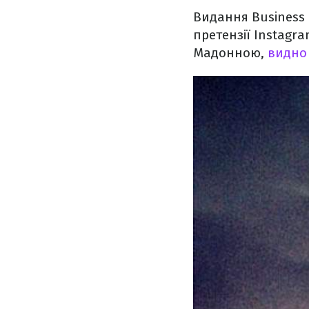
Видання Business 
претензії Instagra
Мадонною,
видно 