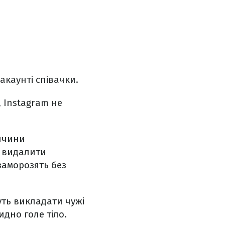
акаунті співачки.
, Instagram не
ричини
і видалити
заморозять без
уть викладати чужі
идно голе тіло.