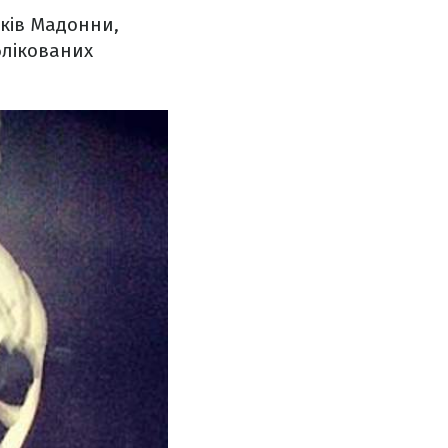
иків Мадонни,
блікованих