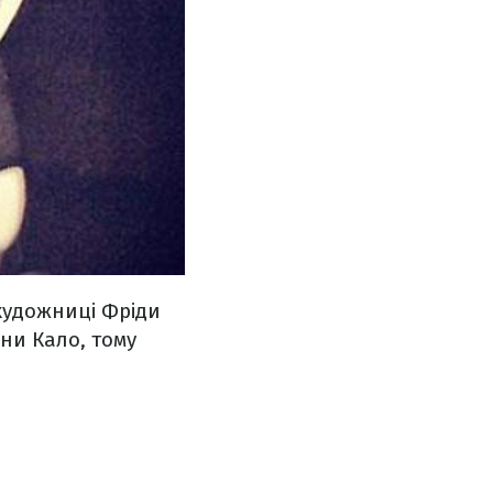
 художниці Фріди
ини Кало, тому