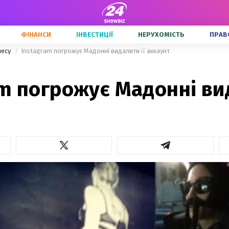
ФІНАНСИ
ІНВЕСТИЦІЇ
НЕРУХОМІСТЬ
ПРАВ
несу
Instagram погрожує Мадонні видалити її аккаунт
m погрожує Мадонні вид