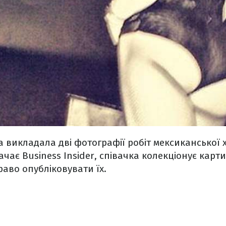
а викладала дві фотографії робіт мексиканської
ачає Business Insider, співачка колекціонує карт
аво опубліковувати їх.