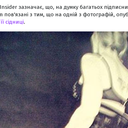
Insider зазначає, що, на думку багатьох підписн
m пов'язані з тим, що на одній з фотографій, опу
її сідниці
.