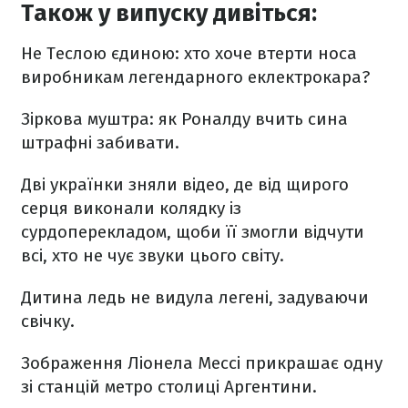
Також у випуску дивіться:
Не Теслою єдиною: хто хоче втерти носа
виробникам легендарного еклектрокара?
Зіркова муштра: як Роналду вчить сина
штрафні забивати.
Дві українки зняли відео, де від щирого
серця виконали колядку із
сурдоперекладом, щоби її змогли відчути
всі, хто не чує звуки цього світу.
Дитина ледь не видула легені, задуваючи
свічку.
Зображення Ліонела Мессі прикрашає одну
зі станцій метро столиці Аргентини.