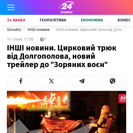
24 КАНАЛ
ГЕОПОЛІТИКА
ЕКОНОМІКА
БІЗНЕС
Showbiz
ІНШІ новини
ІНШІ новини. Цирковий трюк від Долгополова, новий трейлер до "Зоряних воєн"
14 січня,
17:50
1
ІНШІ новини. Цирковий трюк
від Долгополова, новий
трейлер до "Зоряних воєн"