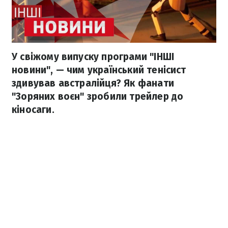
У свіжому випуску програми "ІНШІ
новини", — чим український тенісист
здивував австралійця? Як фанати
"Зоряних воєн" зробили трейлер до
кіносаги.