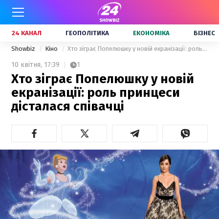
24 КАНАЛ
ГЕОПОЛІТИКА
ЕКОНОМІКА
БІЗНЕС
Showbiz
Кіно
Хто зіграє Попелюшку у новій екранізації: роль принцеси дісталася співачці
10 квітня,
17:39
1
Хто зіграє Попелюшку у новій
екранізації: роль принцеси
дісталася співачці