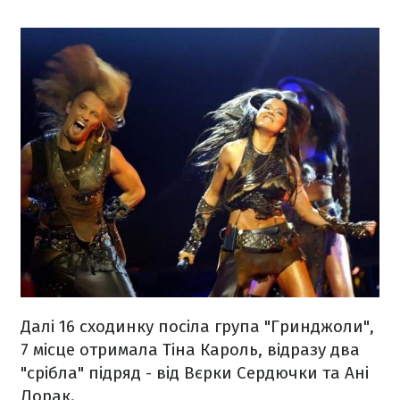
Далі 16 сходинку посіла група "Гринджоли",
7 місце отримала Тіна Кароль, відразу два
"срібла" підряд - від Вєрки Сердючки та Ані
Лорак.