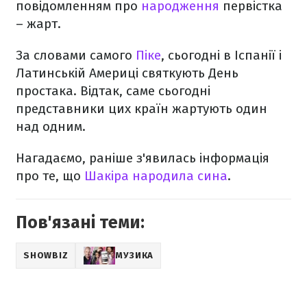
повідомленням про
народження
первістка
– жарт.
За словами самого
Піке
, сьогодні в Іспанії і
Латинській Америці святкують День
простака. Відтак, саме сьогодні
представники цих країн жартують один
над одним.
Нагадаємо, раніше з'явилась інформація
про те, що
Шакіра народила сина
.
Пов'язані теми:
SHOWBIZ
МУЗИКА