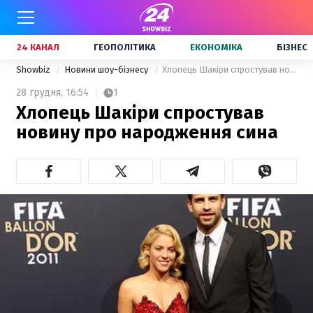
24 КАНАЛ
ГЕОПОЛІТИКА
ЕКОНОМІКА
БІЗНЕС
Showbiz
Новини шоу-бізнесу
Хлопець Шакіри спростував новину про народження сина
28 грудня,
16:54
1
Хлопець Шакіри спростував
новину про народження сина