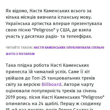
Як відомо, Настя Каменських всього за
кілька місяців вивчила іспанську мову.
Українська артистка вперше презентувала
свою пісню "Peligroso" у США, де взяла
участь у десятках радіо- та телеефірах.
ЧИТАЙТЕ ТАКОЖ:
НАСТЯ КАМЕНСЬКИХ ОПУБЛІКУВАЛА СПІЛЬНІ
ФОТО З ПОТАПОМ
Така плідна робота Насті Каменських
принесла їй чималий успіх. Саме її хіт
увійшов до Топ-25 танцювальних треків
світу за версією
Billboard
. Автори чарту
оцінювали популярність треків за січень
2019 року. пісня Насті Каменських "Peligroso"
опинились на 24 щаблі. Першу ж сходинку
15-ий раз поспіль посів Ромео Сантос із