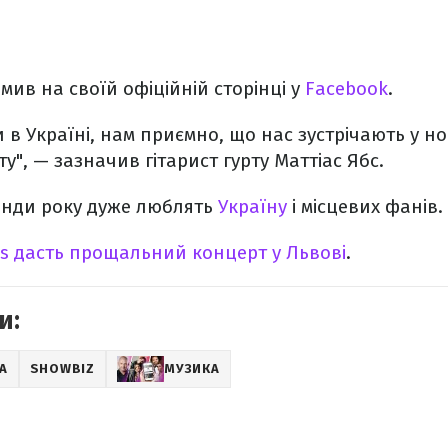
мив на своїй офіційній сторінці у
Facebook
.
 в Україні, нам приємно, що нас зустрічають у н
у", — зазначив гітарист гурту Маттіас Ябс.
генди року дуже люблять
Україну
і місцевих фанів.
ns дасть прощальний концерт у Львові
.
и:
А
SHOWBIZ
МУЗИКА