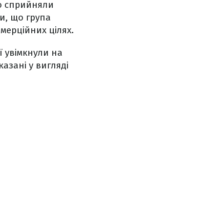
но сприйняли
ли, що група
мерційних цілях.
її увімкнули на
казані у вигляді