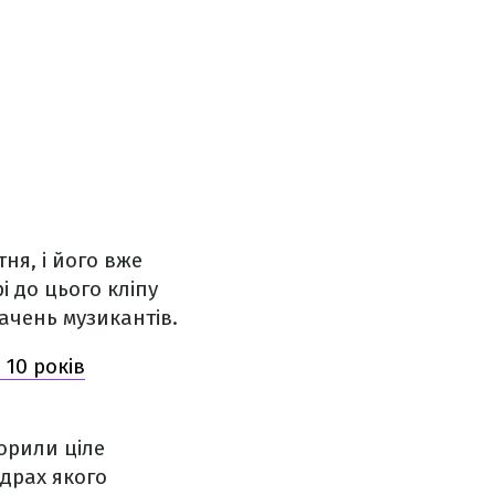
тня, і його вже
і до цього кліпу
ачень музикантів.
 10 років
орили ціле
адрах якого