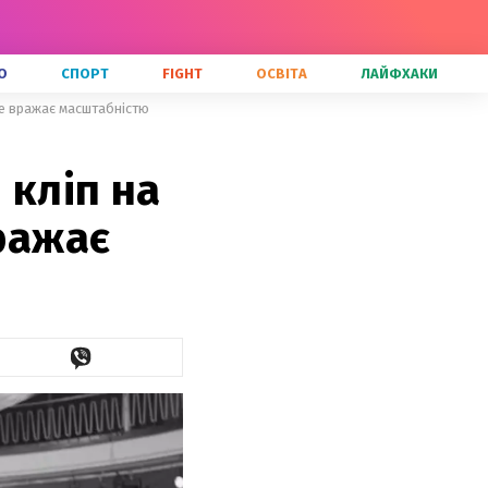
О
СПОРТ
FIGHT
ОСВІТА
ЛАЙФХАКИ
ре вражає масштабністю
 кліп на
вражає