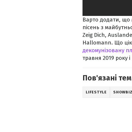
Варто додати, що
пісень з майбутньо
Zeig Dich, Auslande
Hallomann. Що цік
декомунізовану п
травня 2019 року і
Пов'язані тем
LIFESTYLE
SHOWBI