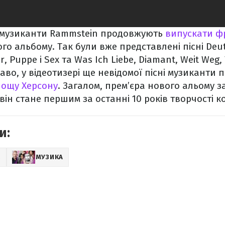
 музиканти Rammstein продовжують
випускати ф
го альбому. Так були вже представлені пісні Deut
r, Puppe і Sex та Was Ich Liebe, Diamant, Weit Weg, 
аво, у відеотизері ще невідомої пісні музиканти 
лощу Херсону
. Загалом, прем’єра нового альому 
 він стане першим за останні 10 років творчості к
и:
Z
МУЗИКА