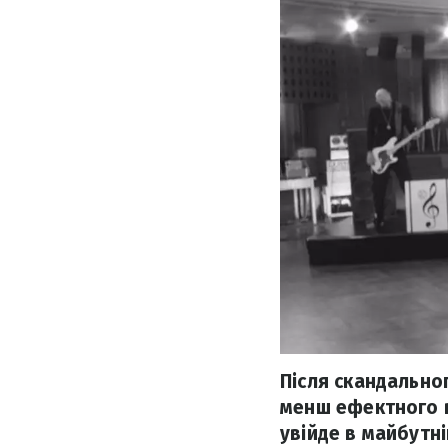
Після скандальног
менш ефектного в
увійде в майбутн