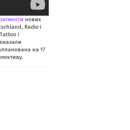
рагменти
нових
schland, Radio і
Tattoo і
показали
запланована на 17
олективу.