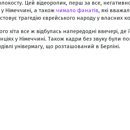
локосту. Цей відеоролик, перш за все, негатив
у Німеччині, а також
чимало фанатів
, які вважа
товує трагедію єврейського народу у власних ко
ого хіта все ж відбулась напередодні ввечері, де 
нціях у Німеччині. Також кадри без звуку були по
будівлі універмагу, що розташований в Берліні.