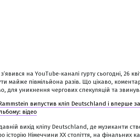
’явився на YouTube-каналі гурту сьогодні, 26 кві
ти майже півмільйона разів. Що цікаво, коментар
, для уникнення чергових спекуляцій та звинув
Rammstein випустив кліп Deutschland і вперше за
льбому: відео
авній вихід кліпу Deutschland, де музиканти ств
о історію Німеччини XX століття, на фінальних к