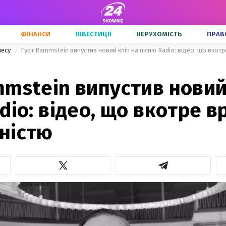
ФІНАНСИ
ІНВЕСТИЦІЇ
НЕРУХОМІСТЬ
ПРАВ
несу
Гурт Rammstein випустив новий кліп на пісню Radio: відео, що вкот
mstein випустив новий
dio: відео, що вкотре 
ністю