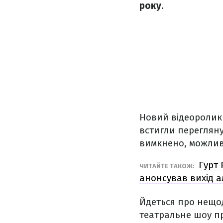
року.
Новий відеоролик з
встигли перегляну
вимкнено, можливо
Гурт 
ЧИТАЙТЕ ТАКОЖ:
анонсував вихід а
Йдеться про нещод
театральне шоу пр