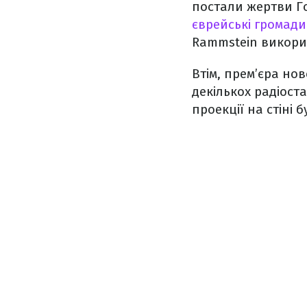
постали жертви Го
єврейські громади
Rammstein викорис
Втім, прем’єра нов
декількох радіоста
проекції на стіні 