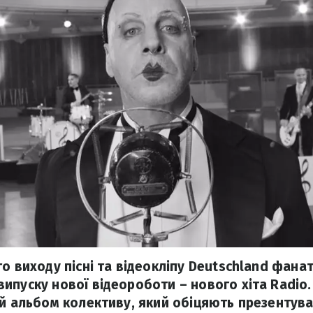
о виходу пісні та відеокліпу Deutschland фана
ипуску нової відеороботи – нового хіта Radio
ій альбом колективу, який обіцяють презентува