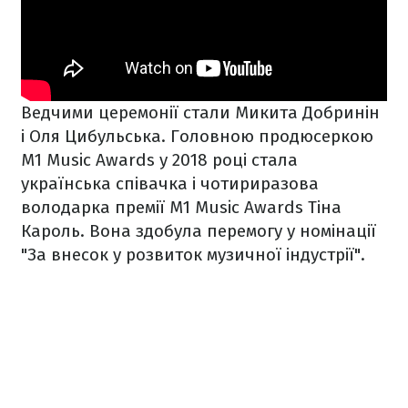
Ведчими церемонії стали Микита Добринін
і Оля Цибульська. Головною продюсеркою
M1 Music Awards у 2018 році стала
українська співачка і чотириразова
володарка премії М1 Music Awards Тіна
Кароль. Вона здобула перемогу у номінації
"За внесок у розвиток музичної індустрії".