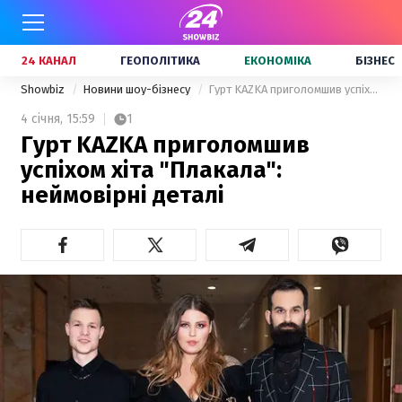
24 КАНАЛ
ГЕОПОЛІТИКА
ЕКОНОМІКА
БІЗНЕС
Showbiz
Новини шоу-бізнесу
Гурт KAZKA приголомшив успіхом хіта "Плакала": неймовірні деталі
4 січня,
15:59
1
Гурт KAZKA приголомшив
успіхом хіта "Плакала":
неймовірні деталі