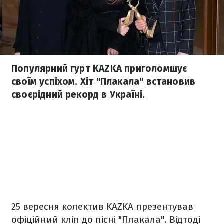
Популярний гурт KAZKA приголомшує
своїм успіхом. Хіт "Плакала" встановив
своєрідний рекорд в Україні.
25 вересня колектив KAZKA презентував
офіційний кліп до пісні "Плакала". Відтоді