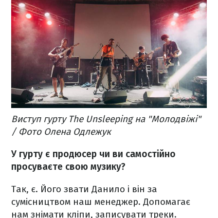
Виступ гурту The Unsleeping на "Молодвіжі"
/ Фото Олена Одлежук
У гурту є продюсер чи ви самостійно
просуваєте свою музику?
Так, є. Його звати Данило і він за
сумісництвом наш менеджер. Допомагає
нам знімати кліпи, записувати треки.