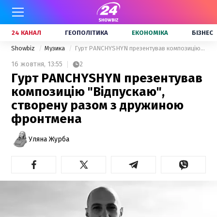
24 КАНАЛ
ГЕОПОЛІТИКА
ЕКОНОМІКА
БІЗНЕС
Showbiz
Музика
Гурт PANCHYSHYN презентував композицію "Відпускаю", створену разом з дружиною фронтмена
16 жовтня,
13:55
2
Гурт PANCHYSHYN презентував
композицію "Відпускаю",
створену разом з дружиною
фронтмена
Уляна Журба