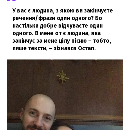
У вас є людина, з якою ви закінчуєте
речення/фрази один одного? Бо
настільки добре відчуваєте один
одного. В мене от є людина, яка
закінчує за мене цілу пісню – тобто,
пише тексти,
– зізнався Остап.