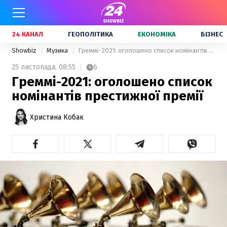
24 КАНАЛ
ГЕОПОЛІТИКА
ЕКОНОМІКА
БІЗНЕС
Showbiz
Музика
Греммі-2021: оголошено список номінантів престижної премії
25 листопада,
08:55
6
Греммі-2021: оголошено список
номінантів престижної премії
Христина Кобак