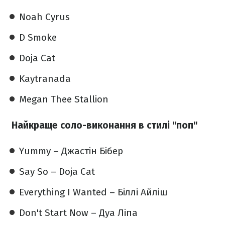
Noah Cyrus
D Smoke
Doja Cat
Kaytranada
Megan Thee Stallion
Найкраще соло-виконання в стилі "поп"
Yummy – Джастін Бібер
Say So – Doja Cat
Everything I Wanted – Біллі Айліш
Don't Start Now – Дуа Ліпа