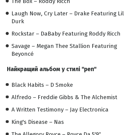
The Box – Roddy Ricch
Laugh Now, Cry Later – Drake Featuring Lil
Durk
Rockstar – DaBaby Featuring Roddy Ricch
Savage – Megan Thee Stallion Featuring
Beyoncé
Найкращий альбом у стилі "реп"
Black Habits – D Smoke
Alfredo – Freddie Gibbs & The Alchemist
A Written Testimony – Jay Electronica
King's Disease – Nas
The Allegory Royce – Royce Da 5'9″