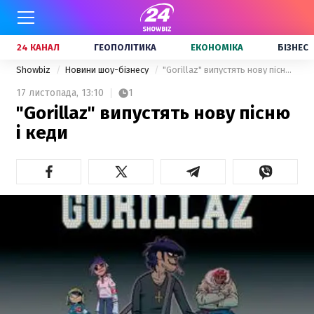
24 КАНАЛ
ГЕОПОЛІТИКА
ЕКОНОМІКА
БІЗНЕС
Showbiz
Новини шоу-бізнесу
"Gorillaz" випустять нову пісню і кеди
17 листопада,
13:10
1
"Gorillaz" випустять нову пісню
і кеди