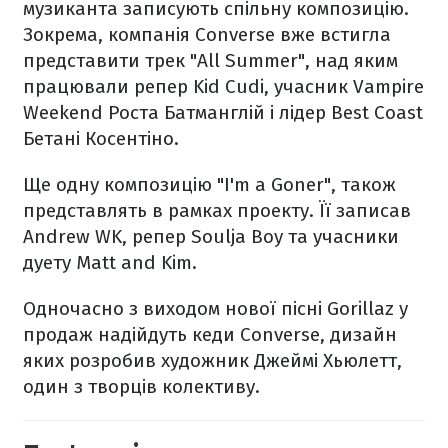
музиканта записують спільну композицію.
Зокрема, компанія Converse вже встигла
представити трек "All Summer", над яким
працювали репер Kid Cudi, учасник Vampire
Weekend Роста Батманглій і лідер Best Coast
Бетані Косентіно.
Ще одну композицію "I'm a Goner", також
представлять ​​в рамках проекту. Її записав
Andrew WK, репер Soulja Boy та учасники
дуету Matt and Kim.
Одночасно з виходом нової пісні Gorillaz у
продаж надійдуть кеди Converse, дизайн
яких розробив художник Джеймі Хьюлетт,
один з творців колективу.