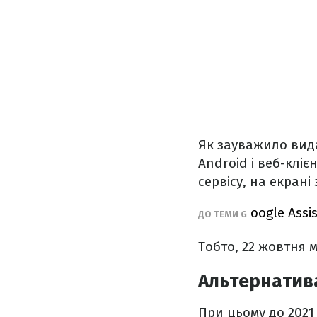
Як зауважило вида
Android і веб-кліє
сервісу, на екрані
oogle Ass
ДО ТЕМИ G
Тобто, 22 жовтня 
Альтернатива
При цьому до 2021