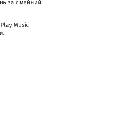
ень
за сімейний
Play Music
и.