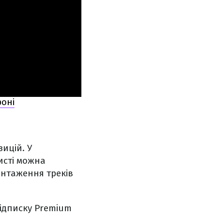
фоні
ицій. У
исті можна
вантаження треків
ідписку Premium