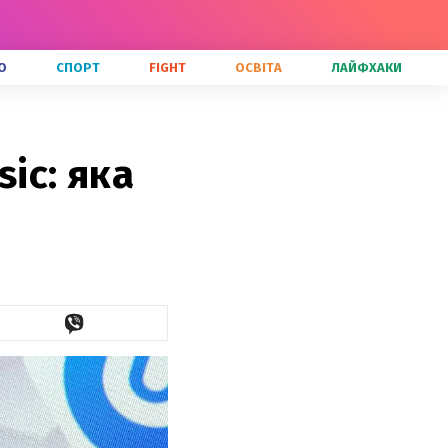
О
СПОРТ
FIGHT
ОСВІТА
ЛАЙФХАКИ
ic: яка