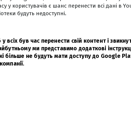
су у користувачів є шанс перенести всі дані в Yo
іотеки будуть недоступні.
у всіх був час перенести свій контент і звикн
майбутньому ми представимо додаткові інструкці
кі більше не будуть мати доступу до Google Pla
компанії.