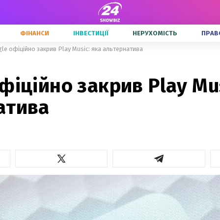
ФІНАНСИ
ІНВЕСТИЦІЇ
НЕРУХОМІСТЬ
ПРАВ
le офіційно закрив Play Music: яка альтернатива
фіційно закрив Play Mus
атива