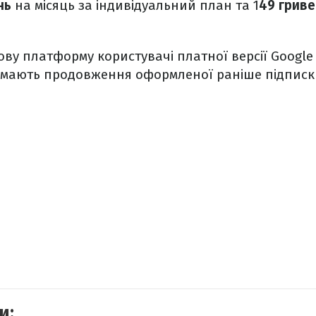
нь
на місяць за індивідуальний план та 1
49 грив
ову платформу користувачі платної версії Google 
мають продовження оформленої раніше підписк
и: