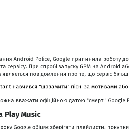
ння Android Police, Google припинила роботу д
нта сервісу. При спробі запуску GPM на Android аб
 з'являється повідомлення про те, що сервіс біль
istant навчився "шазамити" пісні за мотивами аб
можна вважати офіційною датою "смерті" Google P
 Play Music
 року Google обіцяє зберігати плейлисти, покупки