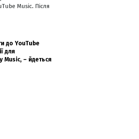
uTube Musiс. Після
ути до YouTube
ї для
y Music,
– йдеться