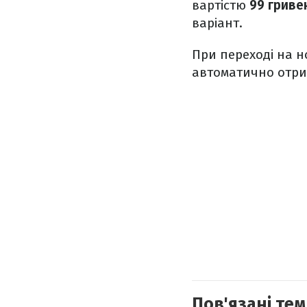
вартістю
99 гриве
варіант.
При переході на н
автоматично отри
Пов'язані тем