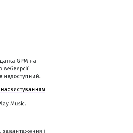
одатка GPM на
о вебверсії
ше недоступний.
о насвистуванням
lay Music.
, завантаження і