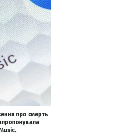
ження про смерть
 запропонувала
Music.