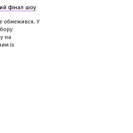
ний фінал шоу
е обмежився. У
дбору
у на
им із