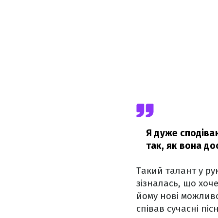
Я дуже сподіва
так, як вона до
Такий талант у ру
зізналась, що хоч
йому нові можливо
співав сучасні пісн