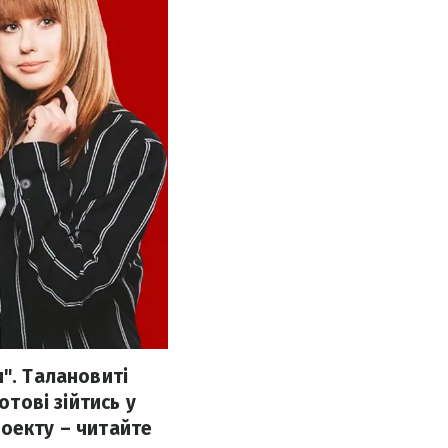
". Талановиті
отові зійтись у
роекту – читайте