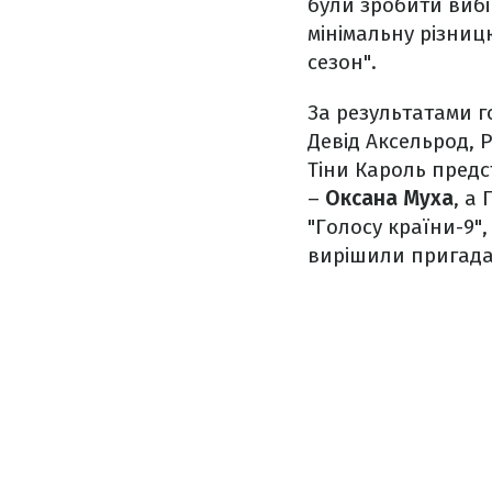
були зробити вибі
мінімальну різниц
сезон".
За результатами г
Девід Аксельрод, 
Тіни Кароль пред
–
Оксана Муха
, а
"Голосу країни-9",
вирішили пригадат