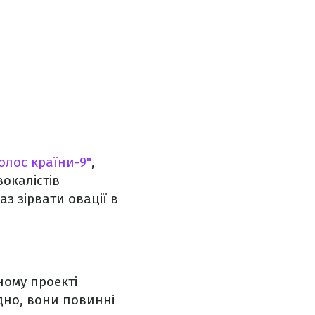
олос країни-9"
,
вокалістів
з зірвати овації в
ному проекті
адно, вони повинні