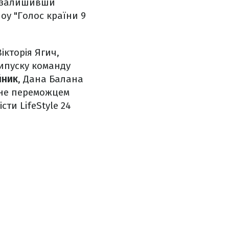
%, залишивши
оу "Голос країни 9
ікторія Ягич,
випуску команду
йник
, Дана Балана
тане переможцем
сти LifeStyle 24