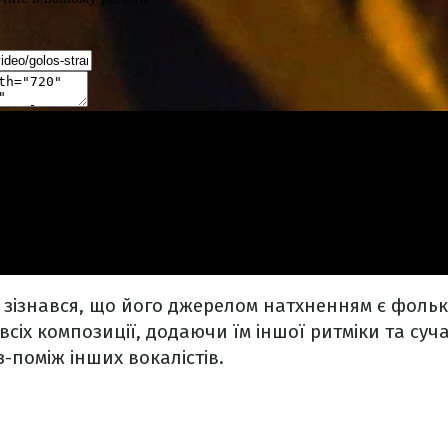
т зізнався, що його джерелом натхненням є фольк
всіх композиції, додаючи їм іншої ритміки та суч
з-поміж інших вокалістів.