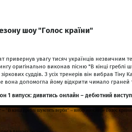
сезону шоу "Голос країни"
ат привернув увагу тисяч українців незвичним т
ингу оригінально виконав пісню "В кінці греблі ш
іркових суддів. З усіх тренерів він вибрав Тіну К
е вона допомогла йому відкрити чимало граней 
зон 1 випуск: дивитись онлайн – дебютний виступ