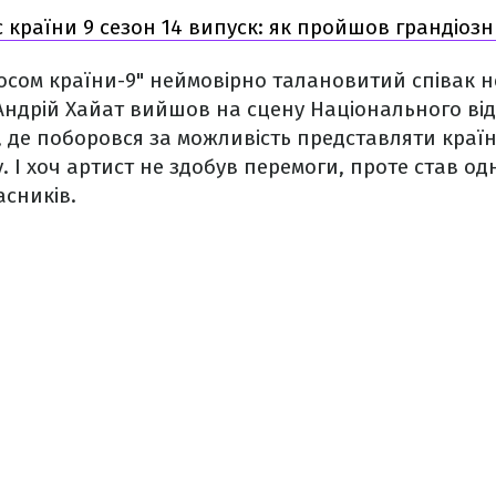
 країни 9 сезон 14 випуск: як пройшов грандіоз
сом країни-9" неймовірно талановитий співак н
Андрій Хайат вийшов на сцену Національного ві
 де поборовся за можливість представляти країн
 І хоч артист не здобув перемоги, проте став одн
сників.