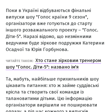
Поки в Україні відбуваються фінальні
випуски шоу "Голос країни 9 сезон",
організатори вже готуються до старту
іншого розважального проекту – "Голос.
Діти-5". Наразі відомо, що незмінними
ведучими буде зіркове подружжя Катерини
Осадчої та Юрія Горбунова.
Хто стане зірковим тренером
ЧИТАЙТЕ ТАКОЖ:
шоу "Голос. Діти-5": названо ім'я
Та, мабуть, найбільше прихильників шоу
цікавить питання: хто ж займе суддівські
крісла та створить свої команди із
талановитими дітьми. Цю інформацію
організатори вирішили не поширювати
одразу, а під час кожного з випусків