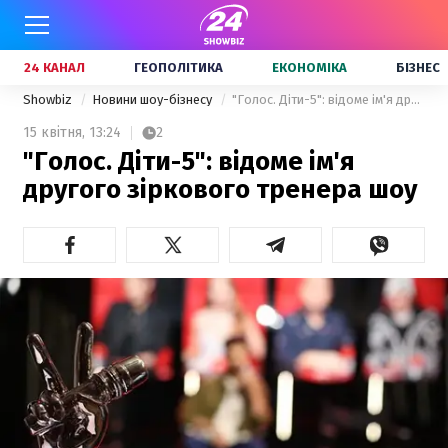
24 КАНАЛ
ГЕОПОЛІТИКА
ЕКОНОМІКА
БІЗНЕС
Showbiz
Новини шоу-бізнесу
"Голос. Діти-5": відоме ім'я другого зіркового тренера шоу
15 квітня,
13:24
2
"Голос. Діти-5": відоме ім'я
другого зіркового тренера шоу