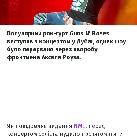
Популярний рок-гурт Guns N' Roses
виступив з концертом у Дубаї, однак шоу
було перервано через хворобу
фронтмена Акселя Роуза.
Як повідомляє видання
NME
, перед
концертом соліста нудило протягом п'яти