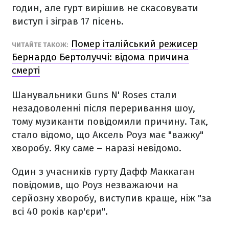
годин, але гурт вирішив не скасовувати
виступ і зіграв 17 пісень.
Помер італійський режисер
ЧИТАЙТЕ ТАКОЖ:
Бернардо Бертолуччі: відома причина
смерті
Шанувальники Guns N' Roses стали
незадоволенні після переривання шоу,
тому музиканти повідомили причину. Так,
стало відомо, що Аксель Роуз має "важку"
хворобу. Яку саме – наразі невідомо.
Один з учасників гурту Дафф Маккаган
повідомив, що Роуз незважаючи на
серйозну хворобу, виступив краще, ніж "за
всі 40 років кар'єри".