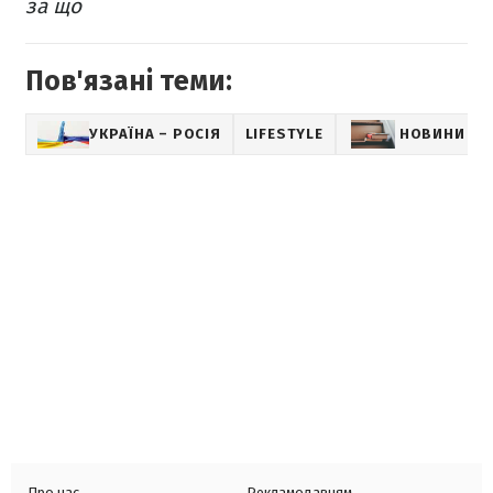
за що
Пов'язані теми:
УКРАЇНА – РОСІЯ
LIFESTYLE
НОВИНИ КУ
Про нас
Рекламодавцям