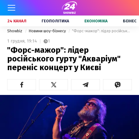
24 КАНАЛ
ГЕОПОЛІТИКА
ЕКОНОМІКА
БІЗНЕС
Showbiz
Новини шоу-бізнесу
"Форс-мажор": лідер російського гурту "Акваріум" переніс концерт у Києві
1 грудня,
19:14
1
"Форс-мажор": лідер
російського гурту "Акваріум"
переніс концерт у Києві