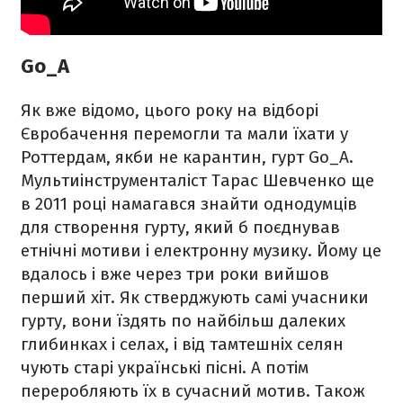
Go_A
Як вже відомо, цього року на відборі
Євробачення перемогли та мали їхати у
Роттердам, якби не карантин, гурт Go_A.
Мультиінструменталіст Тарас Шевченко ще
в 2011 році намагався знайти однодумців
для створення гурту, який б поєднував
етнічні мотиви і електронну музику. Йому це
вдалось і вже через три роки вийшов
перший хіт. Як стверджують самі учасники
гурту, вони їздять по найбільш далеких
глибинках і селах, і від тамтешніх селян
чують старі українські пісні. А потім
переробляють їх в сучасний мотив. Також