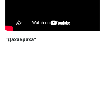
"ДахаБраха"