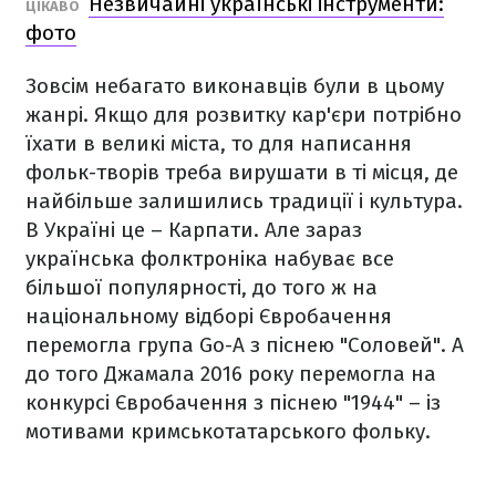
Незвичайні українські інструменти:
ЦІКАВО
фото
Зовсім небагато виконавців були в цьому
жанрі. Якщо для розвитку кар'єри потрібно
їхати в великі міста, то для написання
фольк-творів треба вирушати в ті місця, де
найбільше залишились традиції і культура.
В Україні це – Карпати. Але зараз
українська фолктроніка набуває все
більшої популярності, до того ж на
національному відборі Євробачення
перемогла група Go-A з піснею "Соловей". А
до того Джамала 2016 року перемогла на
конкурсі Євробачення з піснею "1944" – із
мотивами кримськотатарського фольку.