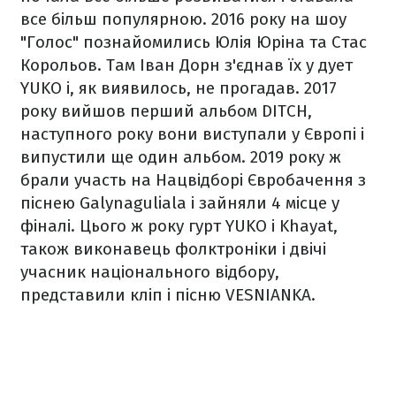
все більш популярною. 2016 року на шоу
"Голос" познайомились Юлія Юріна та Стас
Корольов. Там Іван Дорн з'єднав їх у дует
YUKO і, як виявилось, не прогадав. 2017
року вийшов перший альбом DITCH,
наступного року вони виступали у Європі і
випустили ще один альбом. 2019 року ж
брали участь на Нацвідборі Євробачення з
піснею Galynaguliala і зайняли 4 місце у
фіналі. Цього ж року гурт YUKO і Khayat,
також виконавець фолктроніки і двічі
учасник національного відбору,
представили кліп і пісню VESNIANKA.