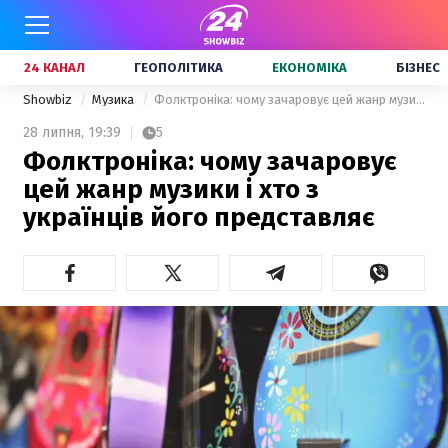
24 КАНАЛ
ГЕОПОЛІТИКА
ЕКОНОМІКА
БІЗНЕС
Showbiz
Музика
Фолктроніка: чому зачаровує цей жанр музики і хто з українців його представляє
28 липня,
19:39
5
Фолктроніка: чому зачаровує
цей жанр музики і хто з
українців його представляє