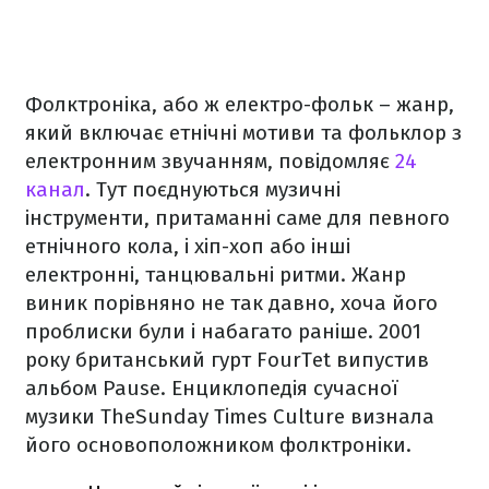
Фолктроніка, або ж електро-фольк – жанр,
який включає етнічні мотиви та фольклор з
електронним звучанням, повідомляє
24
канал
. Тут поєднуються музичні
інструменти, притаманні саме для певного
етнічного кола, і хіп-хоп або інші
електронні, танцювальні ритми. Жанр
виник порівняно не так давно, хоча його
проблиски були і набагато раніше. 2001
року британський гурт FourTet випустив
альбом Pause. Енциклопедія сучасної
музики TheSunday Times Culture визнала
його основоположником фолктроніки.