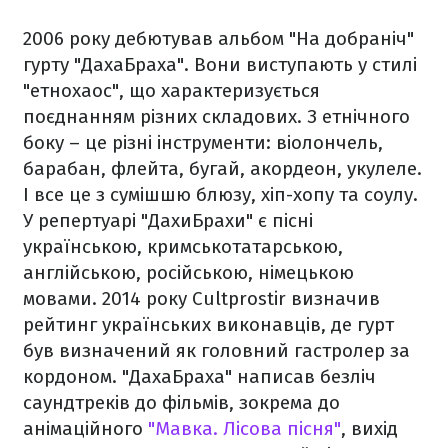
2006 року дебютував альбом "На добраніч"
гурту "ДахаБраха". Вони виступають у стилі
"етнохаос", що характеризується
поєднанням різних складових. З етнічного
боку – це різні інструменти: віолончель,
барабан, флейта, бугай, акордеон, укулеле.
І все це з сумішшю блюзу, хіп-хопу та соулу.
У репертуарі "ДахиБрахи" є пісні
українською, кримськотатарською,
англійською, російською, німецькою
мовами. 2014 року Cultprostir визначив
рейтинг українських виконавців, де гурт
був визначений як головний гастролер за
кордоном. "ДахаБраха" написав безліч
саундтреків до фільмів, зокрема до
анімаційного
"Мавка. Лісова пісня"
, вихід