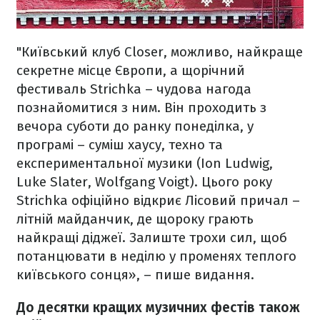
"Київський клуб Closer, можливо, найкраще
секретне місце Європи, а щорічний
фестиваль Strichka – чудова нагода
познайомитися з ним. Він проходить з
вечора суботи до ранку понеділка, у
програмі – суміш хаусу, техно та
експериментальної музики (Ion Ludwig,
Luke Slater, Wolfgang Voigt). Цього року
Strichka офіційно відкриє Лісовий причал –
літній майданчик, де щороку грають
найкращі діджеї. Залиште трохи сил, щоб
потанцювати в неділю у променях теплого
київського сонця», – пише видання.
До десятки кращих музичних фестів також