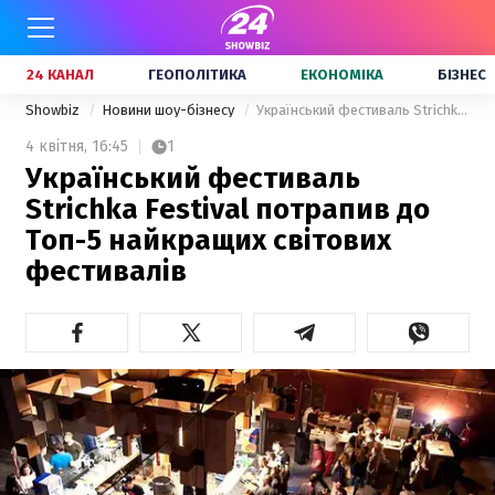
24 КАНАЛ
ГЕОПОЛІТИКА
ЕКОНОМІКА
БІЗНЕС
Showbiz
Новини шоу-бізнесу
Український фестиваль Strichka Festival потрапив до Топ-5 найкращих світових фестивалів
4 квітня,
16:45
1
Український фестиваль
Strichka Festival потрапив до
Топ-5 найкращих світових
фестивалів