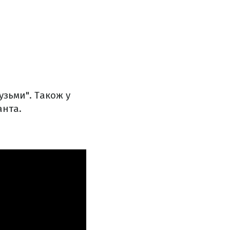
узьми". Також у
анта.