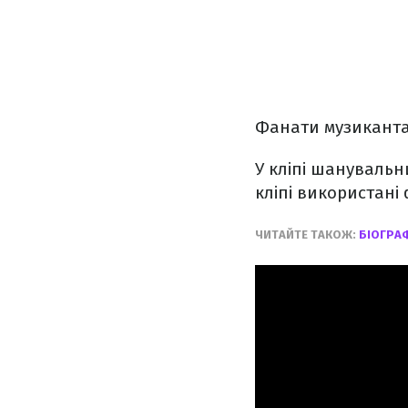
Фанати музиканта
У кліпі шанувальн
кліпі використані
ЧИТАЙТЕ ТАКОЖ:
БІОГРАФ