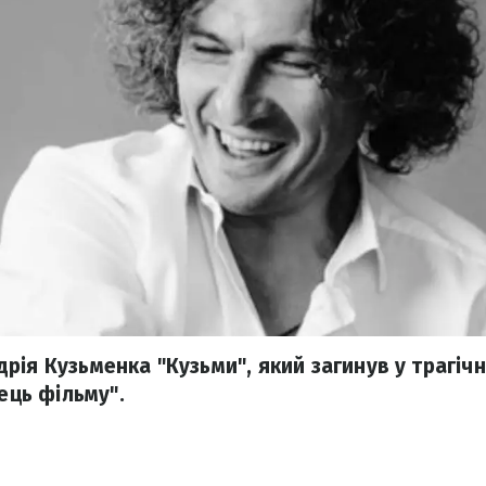
рія Кузьменка "Кузьми", який загинув у трагічн
нець фільму".