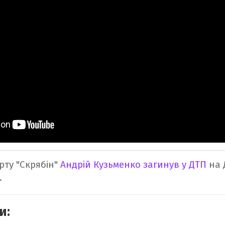
урту "Скрябін"
Андрій Кузьменко загинув у ДТП
на 
.
и: