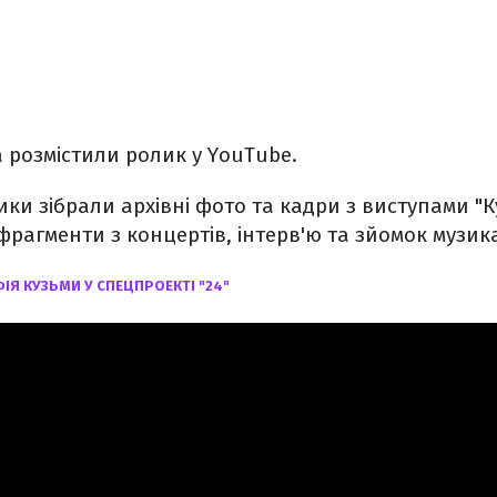
 розмістили ролик у YouTube.
ики зібрали архівні фото та кадри з виступами "К
 фрагменти з концертів, інтерв'ю та зйомок музик
ІЯ КУЗЬМИ У СПЕЦПРОЕКТІ "24"