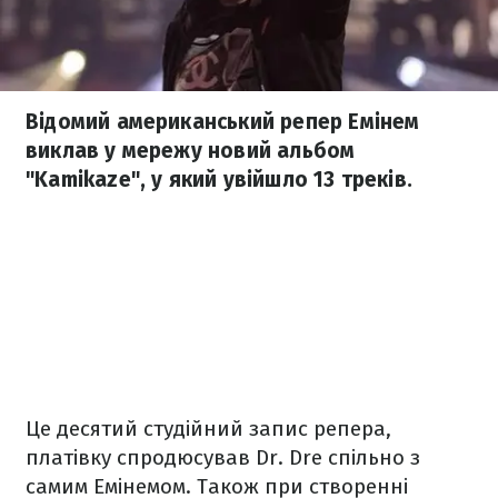
Відомий американський репер Емінем
виклав у мережу новий альбом
"Kamikaze", у який увійшло 13 треків.
Це десятий студійний запис репера,
платівку спродюсував Dr. Dre спільно з
самим Емінемом. Також при створенні