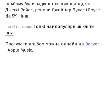
альбому були задіяні такі виконавці, як
Джессі Рейес, репери Джойнер Лукас і Royce
da 5'9 і інші.
Топ-3 найпопулярніші кліпи
ЧИТАЙТЕ ТАКОЖ:
літа
Послухати альбом можна онлайн на
Deezer
і Apple Music.