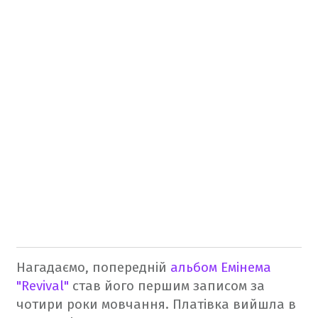
Нагадаємо, попередній
альбом Емінема
"Revival"
став його першим записом за
чотири роки мовчання. Платівка вийшла в