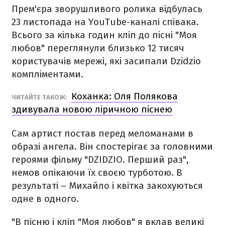
Прем'єра зворушливого ролика відбулась
23 листопада на YouTube-каналі співака.
Всього за кілька годин кліп до пісні "Моя
любов" переглянули близько 12 тисяч
користувачів мережі, які засипали Dzidzio
компліментами.
Коханка: Оля Полякова
ЧИТАЙТЕ ТАКОЖ:
здивувала новою ліричною піснею
Сам артист постав перед меломанами в
образі ангела. Він спостерігає за головними
героями фільму "DZIDZIO. Перший раз",
немов опікаючи їх своєю турботою. В
результаті – Михайло і квітка закохуються
одне в одного.
"В пісню і кліп "Моя любов" я вклав великі