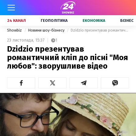
24 КАНАЛ
ГЕОПОЛІТИКА
ЕКОНОМІКА
БІЗНЕС
Showbiz
Новини шоу-бізнесу
Dzidzio презентував романтичний кліп до пісні "Моя любов": зворушливе відео
23 листопада,
15:37
1
Dzidzio презентував
романтичний кліп до пісні "Моя
любов": зворушливе відео