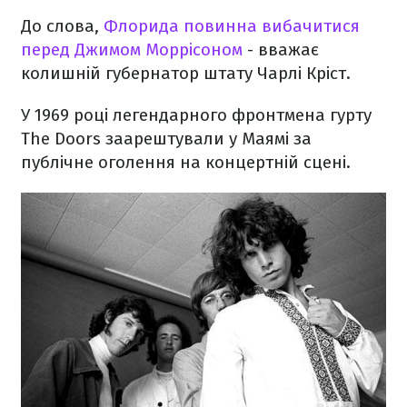
До слова,
Флорида повинна вибачитися
перед Джимом Моррісоном
- вважає
колишній губернатор штату Чарлі Кріст.
У 1969 році легендарного фронтмена гурту
The Doors заарештували у Маямі за
публічне оголення на концертній сцені.