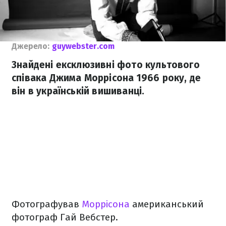
Джерело:
guywebster.com
Знайдені ексклюзивні фото культового
співака Джима Моррісона 1966 року, де
він в українській вишиванці.
Фотографував
Моррісона
американський
фотограф Гай Вебстер.