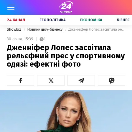
24 КАНАЛ
ГЕОПОЛІТИКА
ЕКОНОМІКА
БІЗНЕС
Showbiz
Новини шоу-бізнесу
Дженніфер Лопес засвітила рельєфний прес у спортивному одязі: ефектні фото
30 січня,
15:39
1
Дженніфер Лопес засвітила
рельєфний прес у спортивному
одязі: ефектні фото