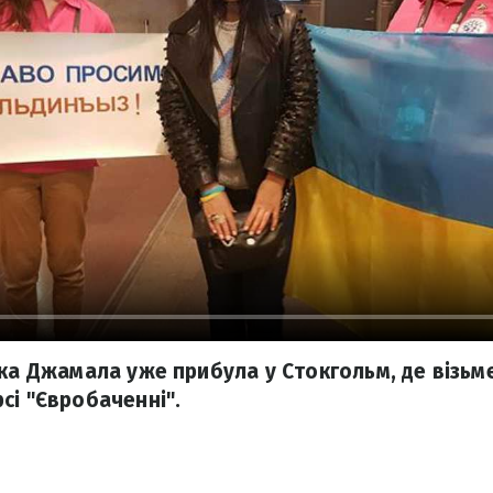
чка Джамала уже прибула у Стокгольм, де візьме
сі "Євробаченні".