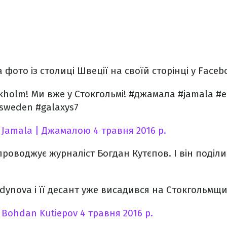
фото із столиці Швеції на своїй сторінці у Faceb
ckholm! Ми вже у Стокгольмі! #джамала #jamala #e
sweden #galaxys7
о
Jamala | Джамалою
4 травня 2016 р.
проводжує журналіст Богдан Кутєпов. І він поділи
dynova і її десант уже висадився на Стокгольмщині
о
Bohdan Kutiepov
4 травня 2016 р.