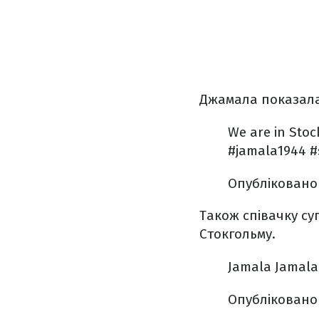
Джамала показала 
We are in Sto
#jamala1944 #
Опублікован
Також співачку су
Стокгольму.
Jamala Jamala
Опублікован