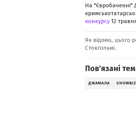
На "Євробаченні" 
кримськотатарсьог
конкурсу
12 травня
Як відомо, цього 
Стокгольмі.
Пов'язані тем
ДЖАМАЛА
SHOWBI