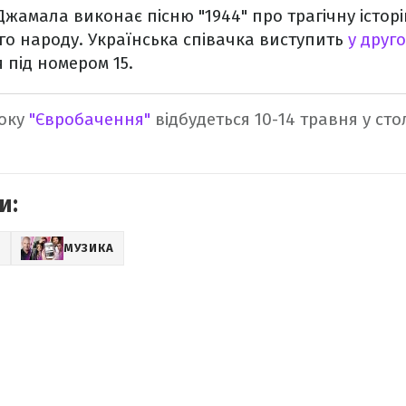
Джамала виконає пісню "1944" про трагічну істор
о народу. Українська співачка виступить
у друг
 під номером 15.
року
"Євробачення"
відбудеться 10-14 травня у сто
и:
Z
МУЗИКА