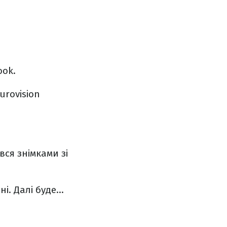
ook.
urovision
вся знімками зі
. Далі буде...