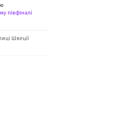
ію
ому півфіналі
лиці Швеції