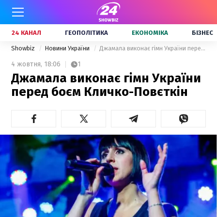
24 КАНАЛ
ГЕОПОЛІТИКА
ЕКОНОМІКА
БІЗНЕС
Showbiz
Новини України
Джамала виконає гімн України перед боєм Кличко-Повєткін
4 жовтня,
18:06
1
Джамала виконає гімн України
перед боєм Кличко-Повєткін