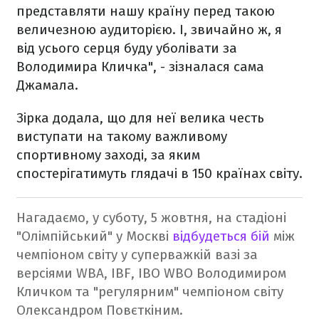
представляти нашу країну перед такою
величезною аудиторією. І, звичайно ж, я
від усього серця буду уболівати за
Володимира Кличка", - зізналася сама
Джамала.
Зірка додала, що для неї велика честь
виступати на такому важливому
спортивному заході, за яким
спостерігатимуть глядачі в 150 країнах світу.
Нагадаємо, у суботу, 5 жовтня, на стадіоні
"Олімпійський" у Москві
відбудеться бій
між
чемпіоном світу у суперважкій вазі за
версіями WBA, IBF, IBO WBO Володимиром
Кличком та "регулярним" чемпіоном світу
Олександром Повєткіним.