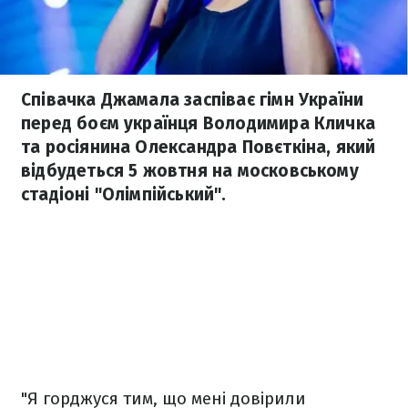
Співачка Джамала заспіває гімн України
перед боєм українця Володимира Кличка
та росіянина Олександра Повєткіна, який
відбудеться 5 жовтня на московському
стадіоні "Олімпійський".
"Я горджуся тим, що мені довірили