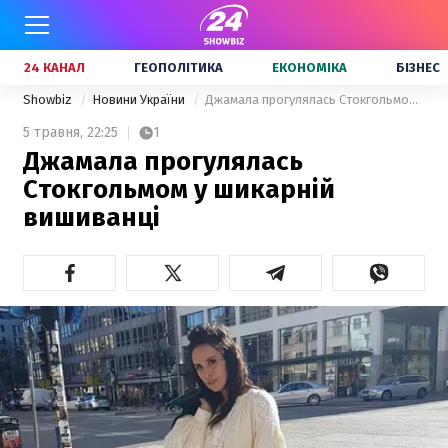
24 КАНАЛ
ГЕОПОЛІТИКА
ЕКОНОМІКА
БІЗНЕС
Showbiz
Новини України
Джамала прогулялась Стокгольмом у шикарній вишиванці
5 травня,
22:25
1
Джамала прогулялась
Стокгольмом у шикарній
вишиванці