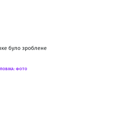
яке було зроблене
ОЛОВІКА: ФОТО