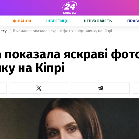
ФІНАНСИ
ІНВЕСТИЦІЇ
НЕРУХОМІСТЬ
ПРАВ
несу
Джамала показала яскраві фото з відпочинку на Кіпрі
 показала яскраві фото
ку на Кіпрі