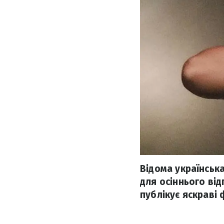
Відома українськ
для осіннього від
публікує яскраві 