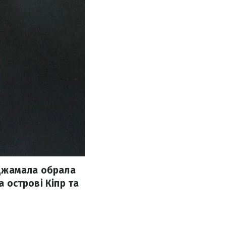
 Джамала обрала
а острові Кіпр та