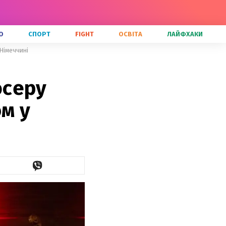
О
СПОРТ
FIGHT
ОСВІТА
ЛАЙФХАКИ
Німеччині
юсеру
м у