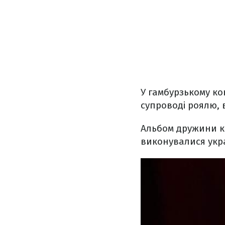
У гамбурзькому ко
супроводі роялю, 
Альбом дружини киї
виконувалися укр