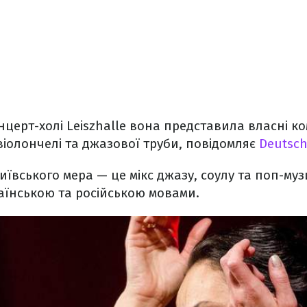
нцерт-холі Leiszhalle вона представила власні ко
віолончелі та джазової труби, повідомляє
Deutsch
вського мера — це мікс джазу, соулу та поп-музик
аїнською та російською мовами.