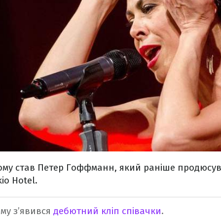
му став Петер Гоффманн, який раніше продюcув
io Hotel.
му з’явився
дебютний кліп співачки
.