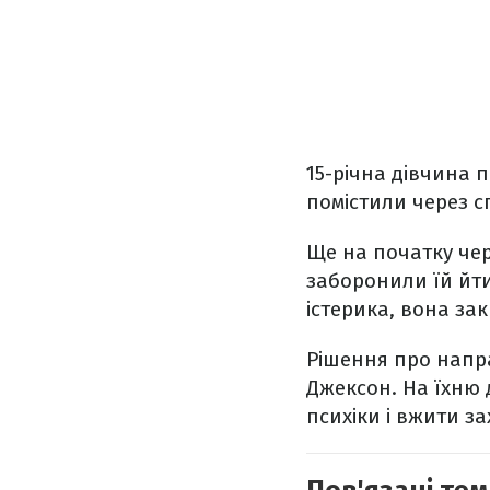
15-річна дівчина пе
помістили через с
Ще на початку чер
заборонили їй йти
істерика, вона зак
Рішення про направ
Джексон. На їхню 
психіки і вжити за