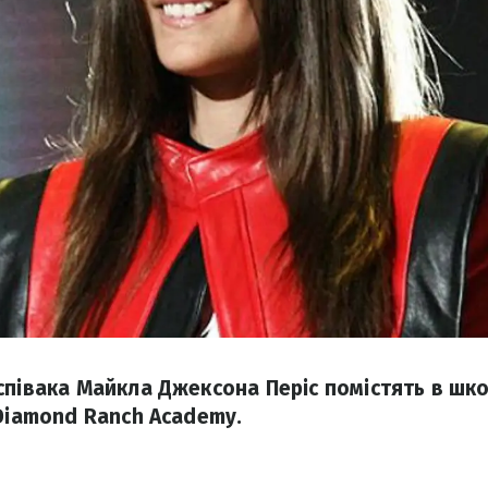
співака Майкла Джексона Періс помістять в шко
 Diamond Ranch Academy.