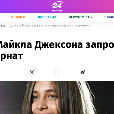
ФІНАНСИ
ІНВЕСТИЦІЇ
НЕРУХОМІСТЬ
ПРАВ
несу
Доньку Майкла Джексона запроторять у спецінтернат
Майкла Джексона запро
ернат