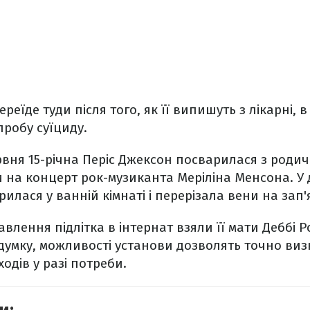
реїде туди після того, як її випишуть з лікарні, в
пробу суїциду.
вня 15-річна Періс Джексон посварилася з родич
 на концерт рок-музиканта Меріліна Менсона. У
рилася у ванній кімнаті і перерізала вени на зап'я
лення підлітка в інтернат взяли її мати Деббі Ро
думку, можливості установи дозволять точно виз
ходів у разі потреби.