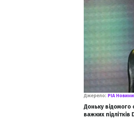
Джерело:
РІА Новини
Доньку відомого 
важких підлітків