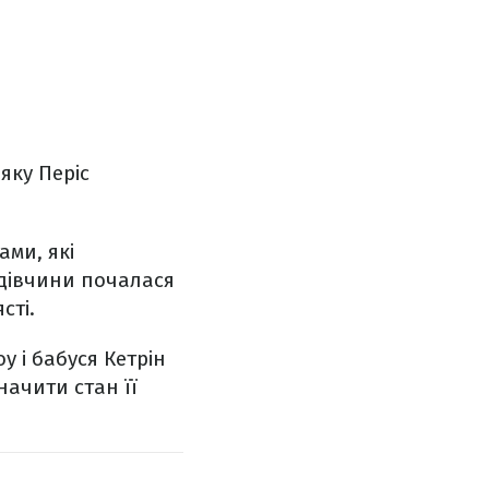
 яку Періс
ами, які
 дівчини почалася
сті.
у і бабуся Кетрін
начити стан її