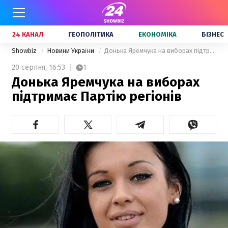
24 КАНАЛ
ГЕОПОЛІТИКА
ЕКОНОМІКА
БІЗНЕС
Showbiz
Новини України
Донька Яремчука на виборах підтримає Партію регіонів
20 серпня,
16:53
1
Донька Яремчука на виборах
підтримає Партію регіонів