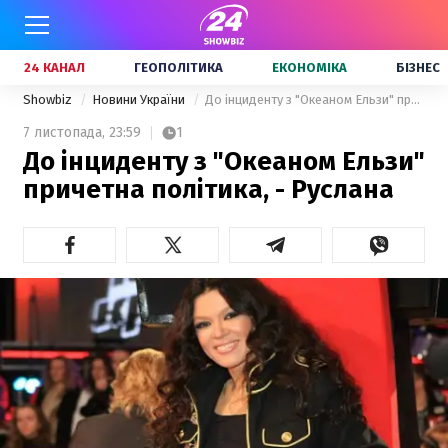
24 КАНАЛ
ГЕОПОЛІТИКА
ЕКОНОМІКА
БІЗНЕС
Showbiz
Новини України
До інциденту з "Океаном Ельзи" причетна політика, - Руслана
7 листопада,
23:59
1
До інциденту з "Океаном Ельзи"
причетна політика, - Руслана