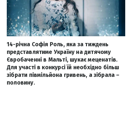
14-річна Софія Роль, яка за тиждень
представлятиме Україну на дитячому
Євробаченні в Мальті, шукає меценатів.
Для участі в конкурсі їй необхідно більш
зібрати півмільйона гривень, а зібрала –
половину.