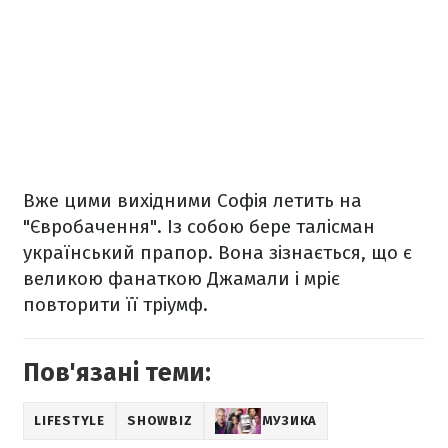
Вже цими вихідними Софія летить на
"Євробачення". Із собою бере талісман
український прапор. Вона зізнається, що є
великою фанаткою Джамали і мріє
повторити її тріумф.
Пов'язані теми:
LIFESTYLE
SHOWBIZ
МУЗИКА