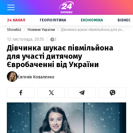
24 КАНАЛ
ГЕОПОЛІТИКА
ЕКОНОМІКА
БІЗНЕС
Showbiz
Новини України
Дівчинка шукає півмільйона для участі дитячому Євробаченні від України
12 листопада,
20:55
2
Дівчинка шукає півмільйона
для участі дитячому
Євробаченні від України
Євгенія Коваленко