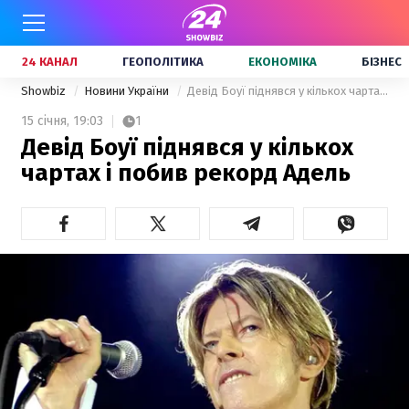
24 КАНАЛ
ГЕОПОЛІТИКА
ЕКОНОМІКА
БІЗНЕС
Showbiz
Новини України
Девід Боуї піднявся у кількох чартах і побив рекорд Адель
15 січня,
19:03
1
Девід Боуї піднявся у кількох
чартах і побив рекорд Адель